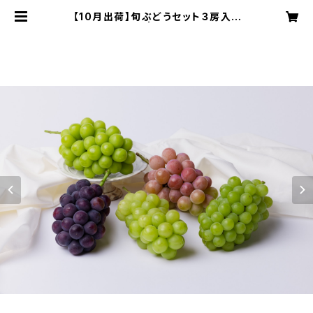
【10月出荷】旬ぶどうセット３房入り
（計1.5kg以上） | SAKAMOTO GR
APES